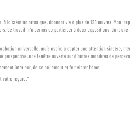
i à la création artistique, donnant vie à plus de 130 œuvres. Mon ins
rs. Ce travail m’a permis de participer à deux expositions, dont un
obation universelle, mais aspire à capter une attention sincère, mê
ne perspective, une fenêtre ouverte sur d’autres manières de percevoir
sement intérieur, de ce qui émeut et fait vibrer l’âme.
t votre regard.”