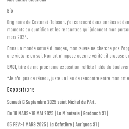
Bio
Originaire de Castanet-Tolosan, j’ai consacré deux années et dem
moments du quotidien et les rencontres qui jalonnent mon parcou
mars 2024.
Dans un monde saturé d’images, mon œuvre ne cherche pas l’appr
une victoire en soi. Mon art n’impose aucune vérité : il propose u
EMOI
, titre de ma prochaine exposition, reflète l’idée du boulever
“Je n’ai pas de réseau, juste un lieu de rencontre entre mon art e
Expositions
Samedi 6 Septembre 2025 saint Michel de l’Art.
Du
18 MARS>18 MAI 2025
| La Minoterie | Gardouch 31 |
05 FEV>1 MARS 2025 | La Cafetière | Aurignac 31 |