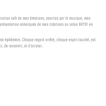
piration naît de mes émotions, nourries par la musique, mes
e présentation remarquée de mes créations au salon ART3F en
me éphémère. Chaque regard arrêté, chaque esprit touché, est
, de ressentir, et d’exister.