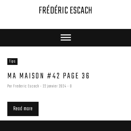
Skip
FRÉDÉRIC ESCACH
to
content
JOUR :
Tips
22
MA MAISON #42 PAGE 36
JANVIER
Par
Frederic Escach
22 janvier 2024
0
2024
Read more